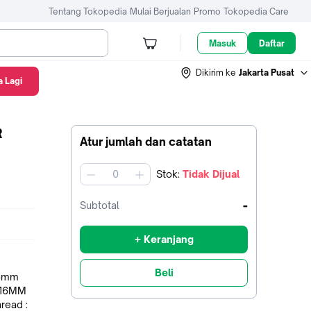
Tentang Tokopedia
Mulai Berjualan
Promo
Tokopedia Care
Masuk
Daftar
Dikirim ke
Jakarta Pusat
 Lagi
R
Atur jumlah dan catatan
Stok
:
Tidak Dijual
jumlah
-
Subtotal
+ Keranjang
Beli
16mm
read :