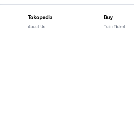
Tokopedia
Buy
About Us
Train Ticket
Career
Flight Ticket
Blog
Ticket Events
Tokopedia Salam
Hotlist
Hotel
Category
Bridestory
Sell
Parentstory
Seller Center
Tokopedia Dictionary
Mitra Toppers
Mall
Register Mall
Tokopedia Apps
Billing & Top up
Deals Tokopedia