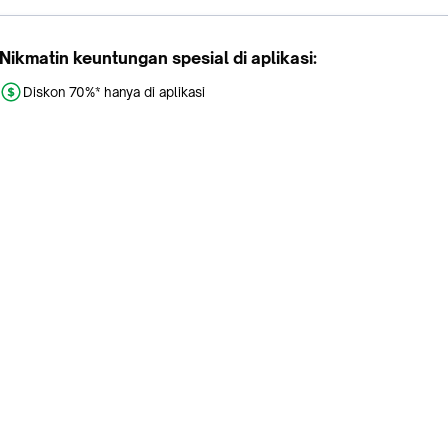
Nikmatin keuntungan spesial di aplikasi:
Diskon 70%* hanya di aplikasi
Promo khusus aplikasi
Gratis Ongkir tiap hari
Buka aplikasi dengan scan QR atau klik tombol:
Pelajari Selengkapnya