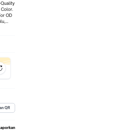
 Color.
For OD
an QR
Laporkan