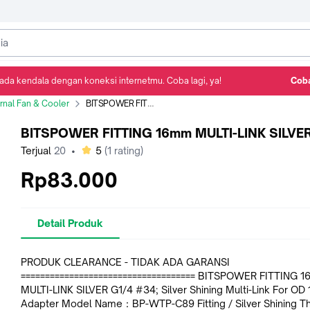
ada kendala dengan koneksi internetmu. Coba lagi, ya!
Coba
Detail Produk
Ulasan
Rekomendasi
ernal Fan & Cooler
BITSPOWER FITTING 16mm MULTI-LINK SILVER
BITSPOWER FITTING 16mm MULTI-LINK SILVE
bintang
Terjual
20
•
5
(
1
rating)
Rp83.000
Detail Produk
PRODUK CLEARANCE - TIDAK ADA GARANSI
==================================== BITSPOWER FITTING 
MULTI-LINK SILVER G1/4 #34; Silver Shining Multi-Link For OD 16MM
Adapter Model Name：BP-WTP-C89 Fitting / Silver Shining Th