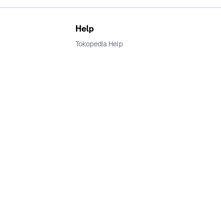
Help
Tokopedia Help
Terms and Condition
Privacy
Keamanan & Privasi
Ikuti Kami