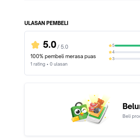
ULASAN PEMBELI
5.0
5
/ 5.0
100%
4
0%
100% pembeli merasa puas
3
0%
1 rating • 0 ulasan
Belu
Beli pro