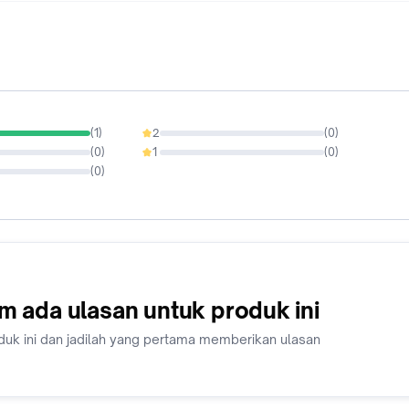
(
1
)
2
(
0
)
0%
(
0
)
1
(
0
)
0%
(
0
)
m ada ulasan untuk produk ini
duk ini dan jadilah yang pertama memberikan ulasan