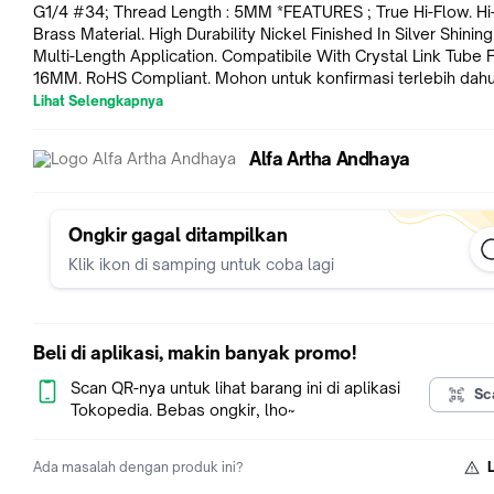
G1/4 #34; Thread Length : 5MM *FEATURES ; True Hi-Flow. Hi-Quality
Brass Material. High Durability Nickel Finished In Silver Shining
Multi-Length Application. Compatibile With Crystal Link Tube 
16MM. RoHS Compliant. Mohon untuk konfirmasi terlebih dahulu,
sebelum melakukan pemesanan. Terimaksih :)
Lihat Selengkapnya
Alfa Artha Andhaya
Ongkir gagal ditampilkan
Klik ikon di samping untuk coba lagi
Beli di aplikasi, makin banyak promo!
Scan QR-nya untuk lihat barang ini di aplikasi
Sc
Tokopedia. Bebas ongkir, lho~
Ada masalah dengan produk ini?