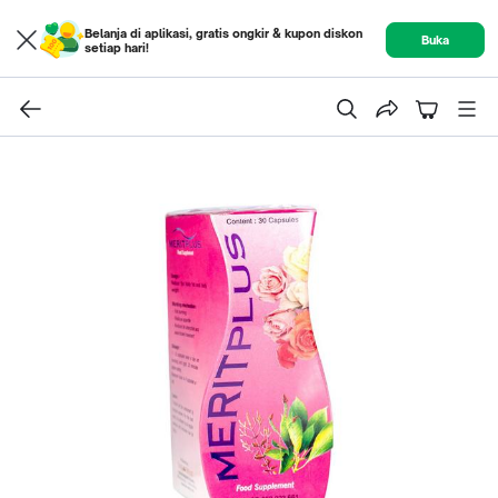
Belanja di aplikasi, gratis ongkir & kupon diskon
Buka
setiap hari!