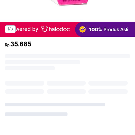
1/3
35.685
Rp