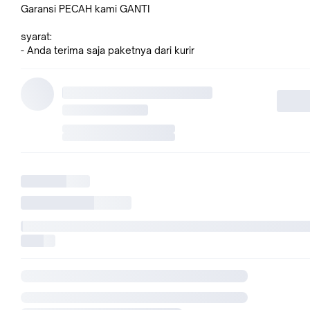
Garansi PECAH kami GANTI
syarat:
- Anda terima saja paketnya dari kurir
- Foto paketnya 2x foto: sebelum dibuka dan setelah dibuka
- kirim foto lewat BBM, WA atau email sesuai yang tertera di 
pengirim
- kami akan kirim ulang paket penggantinya
- Garansi ini TIDAK BERLAKU bila anda sudah terlanjur membe
REVIEW NEGATIF kepada kami.
Madu Super Pramuka adalah salah satu produk dari Madu Pr
yang merupakan campuran dari tiga macam produk lebah un
yaitu : Madu, Royal Jelly dan Bee pollen/ tepung sari bunga.
Sangat bermanfaat untuk :
1. Meningkatkan daya tahan tubuh
2. Meningkatkan hormon
3. Menyuburkan peranakan
4. Baik untuk penderita hypertensi
5. Sangat baik untuk penderita jantung