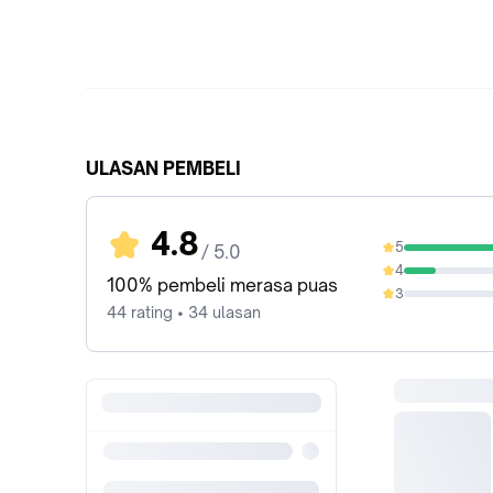
ULASAN PEMBELI
4.8
5
/ 5.0
84.09%
4
15.91%
100% pembeli merasa puas
3
0%
44 rating • 34 ulasan