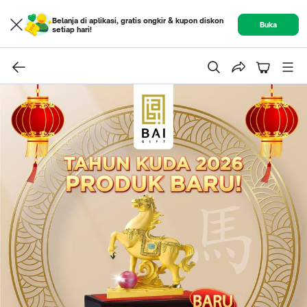
Belanja di aplikasi, gratis ongkir & kupon diskon
Buka
setiap hari!