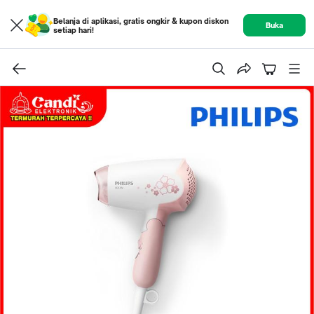
Belanja di aplikasi, gratis ongkir & kupon diskon
Buka
setiap hari!