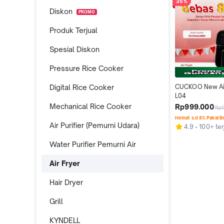
35%
Diskon
PROMO
Produk Terjual
Spesial Diskon
Pressure Rice Cooker
Digital Rice Cooker
CUCKOO New Air
L04
Mechanical Rice Cooker
Rp999.000
Rp1
Hemat s.d 8% Pakai 
Air Purifier (Pemurni Udara)
4.9
100+ ter
Water Purifier Pemurni Air
Air Fryer
Hair Dryer
Grill
KYNDELL