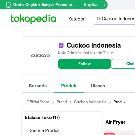
Gratis Ongkir + Banyak Promo
belanja di aplikasi
Di Cuckoo Indones
Kategori
Cuckoo Indonesia
Kota Administrasi Jakarta Timur
Follow
Chat
Beranda
Produk
Ulasan
Official Store
Brand
Cuckoo Indonesia
Produk
Etalase Toko (
17
)
Air Fryer
Semua Produk