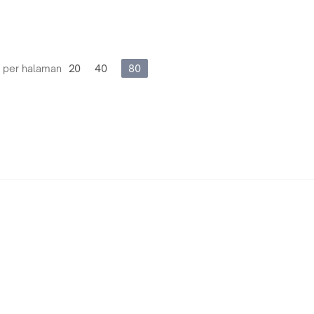
 per halaman
20
40
80