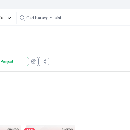
ia
 Penjual