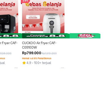
39%
 Fryer CAF-
CUCKOO Air Fryer CAF-
C0510DW
Rp799.000
.539.000
Rp1.310.000
Bonus
Hemat s.d 8% Pakai Bonus
jual
4.9
100+ terjual