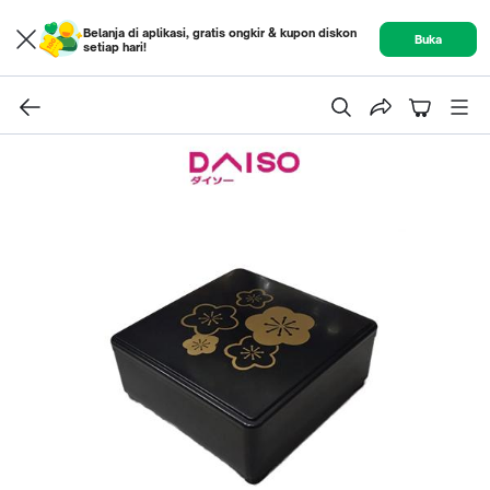
Belanja di aplikasi, gratis ongkir & kupon diskon
Buka
setiap hari!