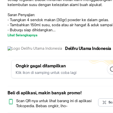
kelembutan susu dengan kelezatan alami buah alpukat.
Saran Penyajian:
- Tuangkan 4 sendok makan (30gr) powder ke dalam gelas.
- Tambahkan 150ml susu, soda atau air hangat & aduk sampai 
- Bubuqu siap dihidangkan.
Lihat Selengkapnya
Our flavor variants:
Delifru Utama Indonesia
a. Milky & Tea Powder
1. Avocado
2. Banana Milk
Ongkir gagal ditampilkan
3. Bubble Gum
Klik ikon di samping untuk coba lagi
4. Black Forest
5. Black Sesame
6. Caramel
7. Cereal Milk
Beli di aplikasi, makin banyak promo!
8. Charcoal
9. Chocolate Biscuit
Scan QR-nya untuk lihat barang ini di aplikasi
Sc
10. Chocolate Malt
Tokopedia. Bebas ongkir, lho~
11. Chocolate Milk