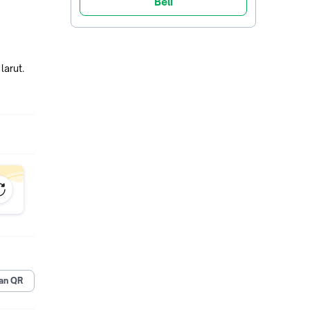
Beli
larut.
an QR