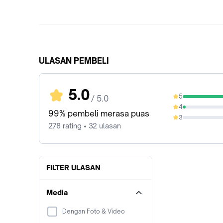
ULASAN PEMBELI
5.0
5
/ 5.0
96.04%
4
3.6%
99% pembeli merasa puas
3
0%
278 rating • 32 ulasan
FILTER ULASAN
Media
Dengan Foto & Video