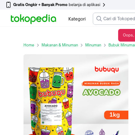
Gratis Ongkir + Banyak Promo
belanja di aplikasi
Kategori
Oops, 
Bubuqu Powder Drink Avocado Milk - Bubuk Minuman Alpukat Susu 1 Kg
Home
Makanan & Minuman
Minuman
Bubuk Minuman