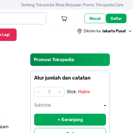
Tentang Tokopedia
Mulai Berjualan
Promo
Tokopedia Care
Masuk
Daftar
Dikirim ke
Jakarta Pusat
 Lagi
Promosi Tokopedia
Atur jumlah dan catatan
Stok
:
Habis
jumlah
-
Subtotal
+ Keranjang
dalam