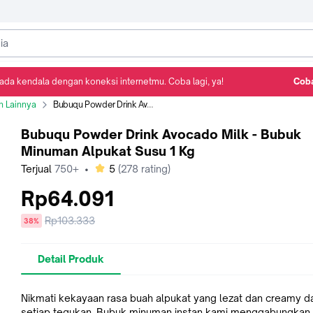
ada kendala dengan koneksi internetmu. Coba lagi, ya!
Coba
Detail Produk
Ulasan
Rekomendasi
 Lainnya
Bubuqu Powder Drink Avocado Milk - Bubuk Minuman Alpukat Susu 1 Kg
Bubuqu Powder Drink Avocado Milk - Bubuk
Minuman Alpukat Susu 1 Kg
bintang
Terjual
750+
•
5
(
278
rating)
Rp64.091
Harga
Rp103.333
diskon
38%
sebelum
diskon
Detail Produk
Nikmati kekayaan rasa buah alpukat yang lezat dan creamy 
setiap tegukan. Bubuk minuman instan kami menggabungkan