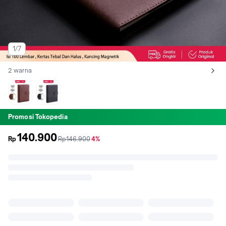
1/7
2 warna
Lihat semua variant:
Coklat
Hitam
Promosi Tokopedia
140.900
sebelum
diskon
Rp
Rp146.900
4%
promo