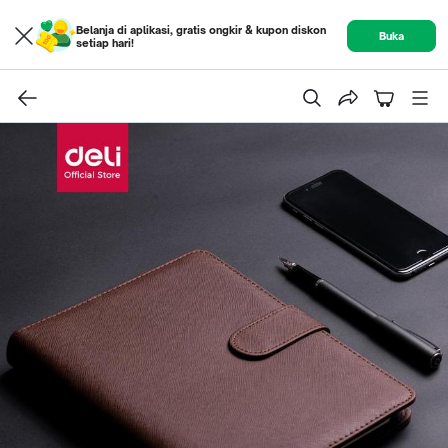
Belanja di aplikasi, gratis ongkir & kupon diskon
Buka
setiap hari!