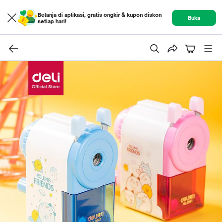
Belanja di aplikasi, gratis ongkir & kupon diskon
Buka
setiap hari!