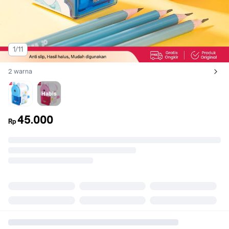
1/11
2 warna
Lihat semua variant:
Blue
Pink
Habis
45.000
Rp