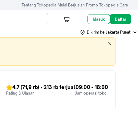
Tentang Tokopedia
Mulai Berjualan
Promo
Tokopedia Care
Masuk
Daftar
Dikirim ke
Jakarta Pusat
4.7
(71,9 rb)
•
213 rb
terjual
09:00 - 18:00
Rating & Ulasan
Jam operasi toko