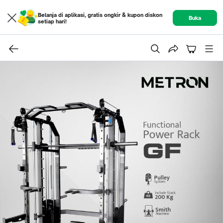
Belanja di aplikasi, gratis ongkir & kupon diskon
Buka
setiap hari!