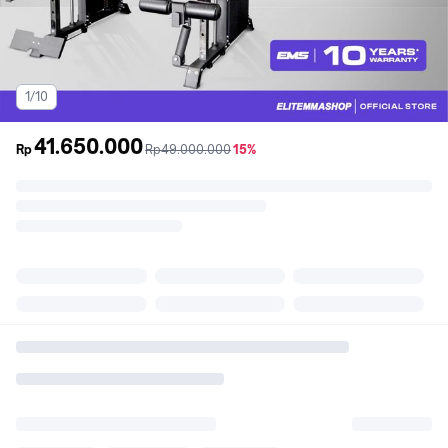
1/10
41.650.000
sebelum
diskon
Rp
Rp49.000.000
15%
promo