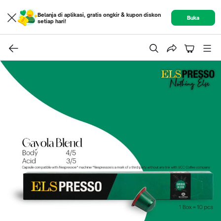
Belanja di aplikasi, gratis ongkir & kupon diskon
Buka
setiap hari!