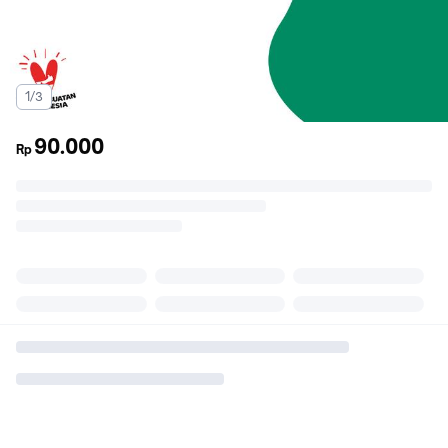
1/3
90.000
Rp