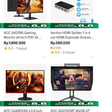
AOC 24G15N Gaming 
Vention HDMI Splitter 1 in 4 
Monitor 24 Inch FHD VA 
out HDMI Duplicate Screen 
180Hz
4K@30Hz ACC EU
Rp1.800.000
Rp385.000
5.0
1 terjual
Bisa COD
5.0
2 terjual
PreOrder
AOC G2490VXA 23.8 inch 
AOC AG273QXP AGON 27" 