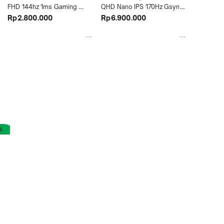
FHD 144hz 1ms Gaming 
QHD Nano IPS 170Hz Gsync 
Monitor Built-In Speaker
HDR Gaming Monitor
Rp2.800.000
Rp6.900.000