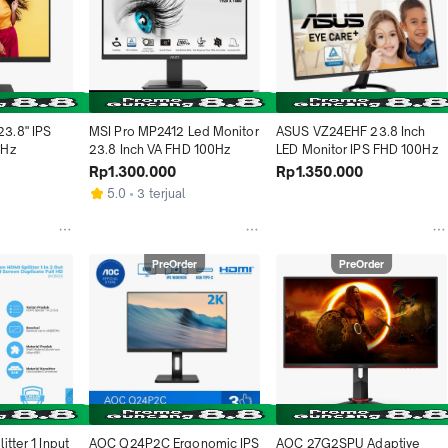
.8" IPS 
MSI Pro MP2412 Led Monitor 
ASUS VZ24EHF 23.8 Inch 
0Hz
23.8 Inch VA FHD 100Hz
LED Monitor IPS FHD 100Hz
Rp1.300.000
Rp1.350.000
5.0
3 terjual
PreOrder
PreOrder
tter 1 Input 
AOC Q24P2C Ergonomic IPS 
AOC 27G2SPU Adaptive 