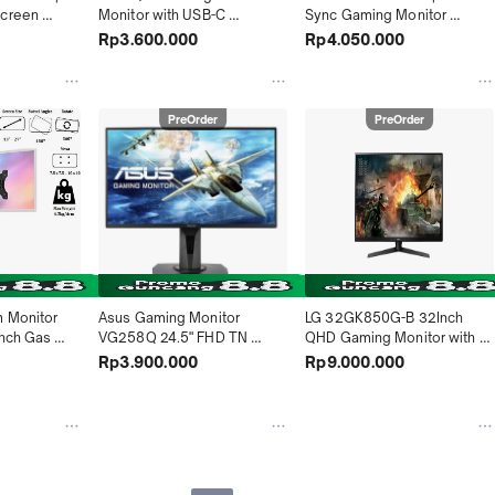
creen 
Monitor with USB-C 
Sync Gaming Monitor 
D
(23"/4ms/QHD)
(27"/1ms/IPS/165hz/FHD)
Rp3.600.000
Rp4.050.000
PreOrder
PreOrder
 Monitor 
Asus Gaming Monitor 
LG 32GK850G-B 32Inch 
Inch Gas 
VG258Q 24.5" FHD TN 
QHD Gaming Monitor with 
144Hz 1ms FreeSync
G-SYNC
Rp3.900.000
Rp9.000.000