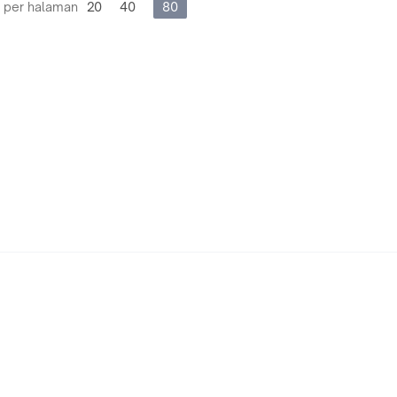
 per halaman
20
40
80