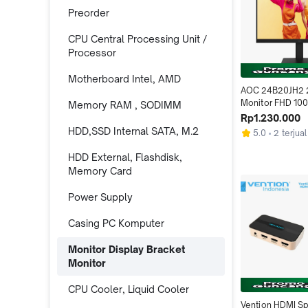
Preorder
CPU Central Processing Unit /
Processor
Motherboard Intel, AMD
AOC 24B20JH2 23
Monitor FHD 10
Memory RAM , SODIMM
Rp1.230.000
HDD,SSD Internal SATA, M.2
5.0
2 terjual
HDD External, Flashdisk,
Memory Card
Power Supply
Casing PC Komputer
Monitor Display Bracket
Monitor
CPU Cooler, Liquid Cooler
Vention HDMI Spli