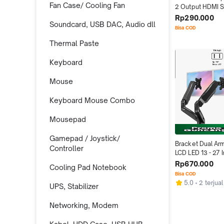
Fan Case/ Cooling Fan
2 Output HDMI S
Duplicate Full H
Rp290.000
Soundcard, USB DAC, Audio dll
Bisa COD
Thermal Paste
Keyboard
Mouse
Keyboard Mouse Combo
Mousepad
Gamepad / Joystick/
Bracket Dual Arm
Controller
LCD LED 13 - 27 
Spring
Rp670.000
Cooling Pad Notebook
Bisa COD
5.0
2 terjual
UPS, Stabilizer
Networking, Modem