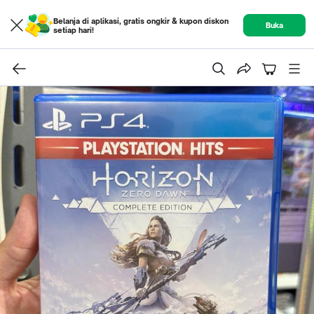
Belanja di aplikasi, gratis ongkir & kupon diskon
Buka
setiap hari!