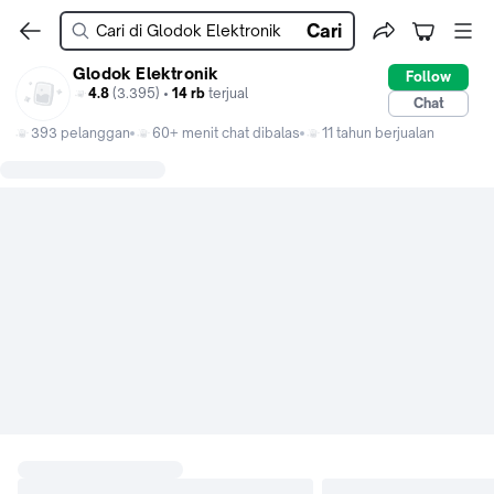
Cari
Glodok Elektronik
Follow
4.8
(3.395) •
14 rb
terjual
Chat
393 pelanggan
60+ menit chat dibalas
11 tahun berjualan