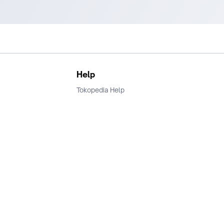
Help
Tokopedia Help
Terms and Condition
Privacy
Keamanan & Privasi