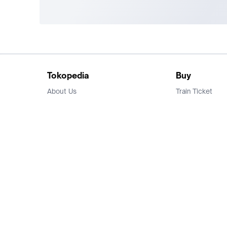
Tokopedia
Buy
About Us
Train Ticket
Career
Flight Ticket
Blog
Ticket Events
Tokopedia Salam
Hotlist
Hotel
Category
Bridestory
Sell
Parentstory
Seller Center
Tokopedia Dictionary
Mitra Toppers
Mall
Register Mall