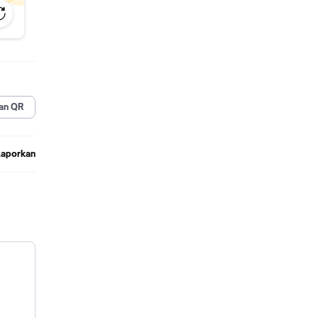
ankelam
nyasen
an QR
Laporkan