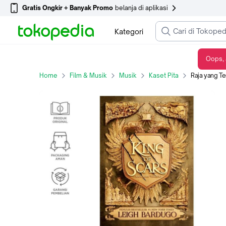
Gratis Ongkir + Banyak Promo
belanja di aplikasi
Kategori
Oops, 
Raja yang Terluka ( KING OF SCARS ) - -, Standar
Home
Film & Musik
Musik
Kaset Pita
Raja yang Te