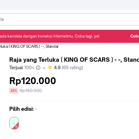
ada kendala dengan koneksi internetmu. Coba lagi, ya!
Coba
Detail Produk
Ulasan
Rekomendasi
rluka ( KING OF SCARS ) - -, Standar
Raja yang Terluka ( KING OF SCARS ) - -, Stan
bintang
Terjual
100+
•
4.9
(
65
rating)
Rp120.000
Harga
Rp160.000
diskon
25%
sebelum
diskon
Pilih
edisi
:
-
-