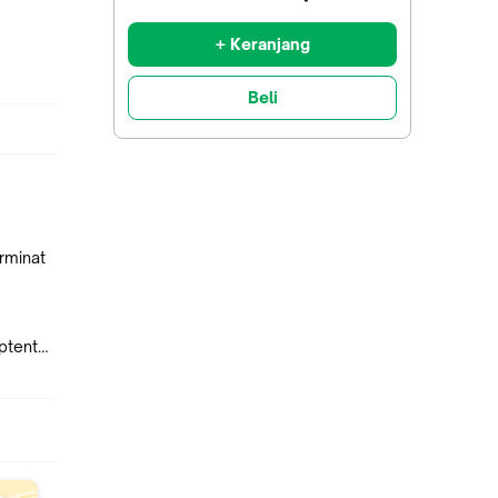
diskon
+ Keranjang
Beli
rminat
ptentar
aja.
a,