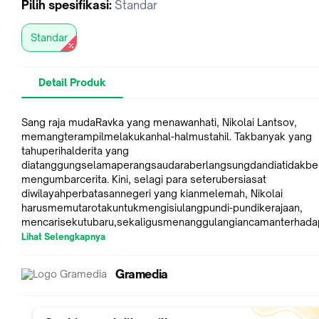
Pilih
spesifikasi
:
Standar
Standar
Detail Produk
Sang raja mudaRavka yang menawanhati, Nikolai Lantsov,
memangterampilmelakukanhal-halmustahil. Takbanyak yang
tahuperihalderita yang
diatanggungselamaperangsaudaraberlangsungdandiatidakbe
mengumbarcerita. Kini, selagi para seterubersiasat
diwilayahperbatasannegeri yang kianmelemah, Nikolai
harusmemutarotakuntukmengisiulangpundi-pundikerajaan,
mencarisekutubaru,sekaligusmenanggulangiancamanterhada
aGrishapasukanmiliterRavkadengankemampuanistimewa.
Lihat Selengkapnya
Kalausemuaberjalanmulus, tidakseru, ujar Nikolai.
Namun, kianharisihirhitam di
Gramedia
dalamdirinyasemakinkuatsaja,menjadiancamanbaruyang
bisamenghancurkansegalahal yangtengahdibangunoleh sang r
DenganbantuanseorangrahibmudadanjenderallegendarisGrish