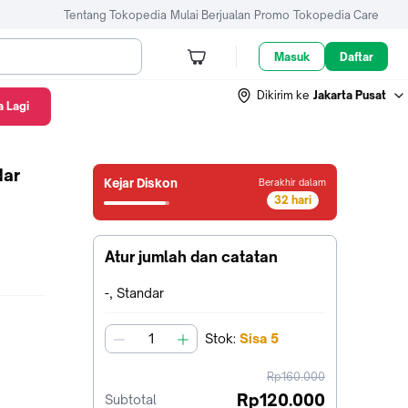
Tentang Tokopedia
Mulai Berjualan
Promo
Tokopedia Care
Masuk
Daftar
Dikirim ke
Jakarta Pusat
 Lagi
dar
Kejar Diskon
Berakhir dalam
32 hari
31
hari14
jam41
Atur jumlah dan catatan
menit50
detik
Terpilih:
-, Standar
Stok
:
Sisa
5
jumlah
harga
Rp160.000
sebelum
Rp120.000
Subtotal