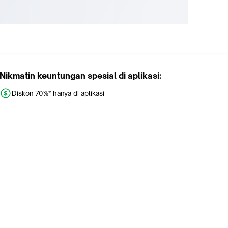
Nikmatin keuntungan spesial di aplikasi:
Diskon 70%* hanya di aplikasi
Promo khusus aplikasi
Gratis Ongkir tiap hari
Buka aplikasi dengan scan QR atau klik tombol: