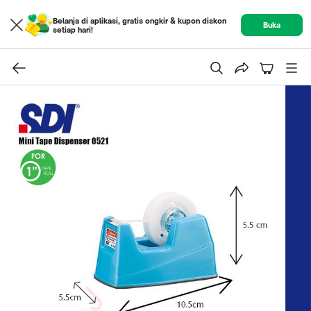
Belanja di aplikasi, gratis ongkir & kupon diskon
Buka
setiap hari!