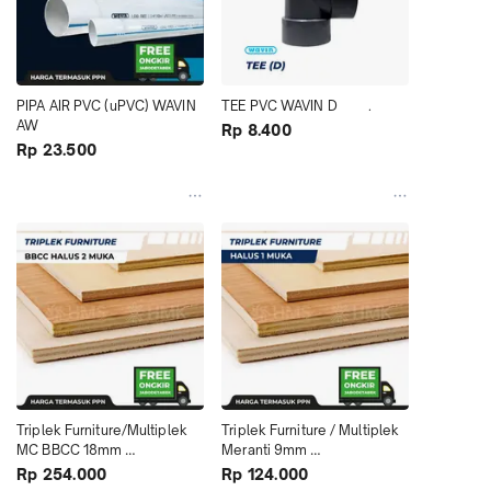
PIPA AIR PVC (uPVC) WAVIN 
TEE PVC WAVIN D         .
AW
Rp 8.400
Rp 23.500
Triplek Furniture/Multiplek 
Triplek Furniture / Multiplek 
MC BBCC 18mm 
Meranti 9mm 
4x8(122x244cm) - 2 muka 
4x8(122x244cm)-1 muka 
Rp 254.000
Rp 124.000
halus
halus