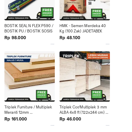
BOSTIK SEAL N FLEX P590 / 
HMK - Semen Merdeka 40 
BOSTIK PU / BOSTIK SOSIS
Kg (100 Zak) JADETABEK
Rp 98.000
Rp 48.100
Triplek Furniture / Multiplek 
Triplek Cor/Multiplek 3 mm 
Meranti 12mm 
ALBA 4x8 ft (122x244 cm) 
4x8(122x244cm)-1 muka 
GROSIR LEBIH MURAH
Rp 161.000
Rp 46.000
halus