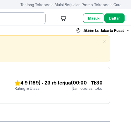
Tentang Tokopedia
Mulai Berjualan
Promo
Tokopedia Care
Masuk
Daftar
Dikirim ke
Jakarta Pusat
4.9
(189)
•
23 rb
terjual
00:00 - 11:30
Rating & Ulasan
Jam operasi toko