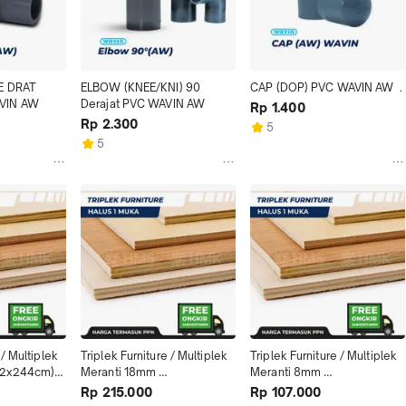
E DRAT 
ELBOW (KNEE/KNI) 90 
CAP (DOP) PVC WAVIN AW  .
VIN AW
Derajat PVC WAVIN AW
Rp 1.400
Rp 2.300
5
5
/ Multiplek 
Triplek Furniture / Multiplek 
Triplek Furniture / Multiplek 
x244cm)-1 
Meranti 18mm 
Meranti 8mm 
4x8(122x244cm)-1 muka 
4x8(122x244cm)-1 muka 
Rp 215.000
Rp 107.000
halus
halus