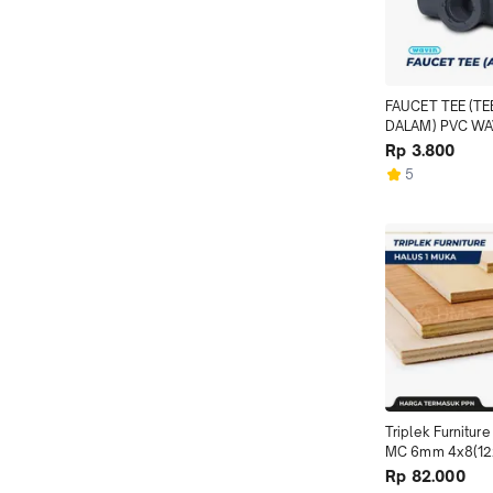
FAUCET TEE (TE
DALAM) PVC WA
Rp 3.800
5
Triplek Furniture 
MC 6mm 4x8(122
muka halus
Rp 82.000