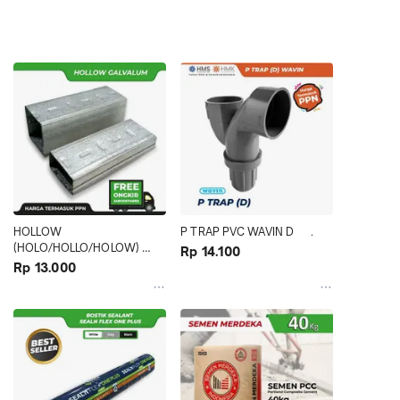
HOLLOW 
P TRAP PVC WAVIN D      .
(HOLO/HOLLO/HOLOW) 
Rp 14.100
PLAFON/GYPSUM/BAJA 
Rp 13.000
RINGAN GALVALUM 
PANJANG 4m