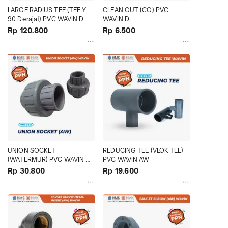
LARGE RADIUS TEE (TEE Y 
CLEAN OUT (CO) PVC 
90 Derajat) PVC WAVIN D
WAVIN D
Rp 120.800
Rp 6.500
UNION SOCKET 
REDUCING TEE (VLOK TEE) 
(WATERMUR) PVC WAVIN 
PVC WAVIN AW
AW
Rp 30.800
Rp 19.600