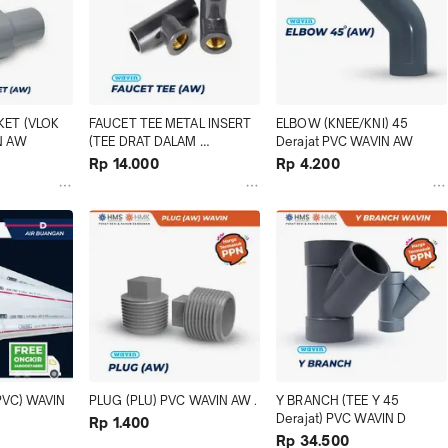
ET (VLOK 
FAUCET TEE METAL INSERT 
ELBOW (KNEE/KNI) 45 
N AW
(TEE DRAT DALAM 
Derajat PVC WAVIN AW
KUNINGAN) PVC WAVIN AW
Rp 14.000
Rp 4.200
PVC) WAVIN 
PLUG (PLU) PVC WAVIN AW .
Y BRANCH (TEE Y 45 
Derajat) PVC WAVIN D
Rp 1.400
Rp 34.500