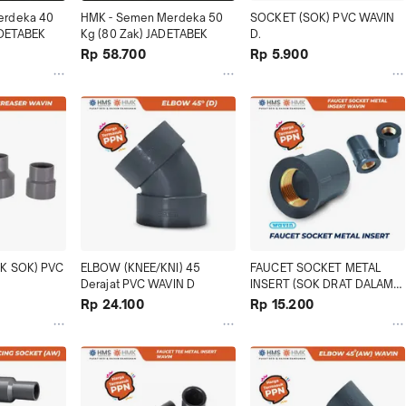
rdeka 40 
HMK - Semen Merdeka 50 
SOCKET (SOK) PVC WAVIN 
ADETABEK
Kg (80 Zak) JADETABEK
D.
Rp 58.700
Rp 5.900
K SOK) PVC 
ELBOW (KNEE/KNI) 45 
FAUCET SOCKET METAL 
Derajat PVC WAVIN D
INSERT (SOK DRAT DALAM 
KUNINGAN) PVC WAVIN AW
Rp 24.100
Rp 15.200