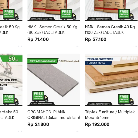
sik 50 Kg 
HMK - Semen Gresik 50 Kg 
HMK - Semen Gresik 40 Kg 
TABEK
(80 Zak) JADETABEK
(100 Zak) JADETABEK
Rp 71.400
Rp 57.100
rdeka 50 
GRC MAHONI PLANK 
Triplek Furniture / Multiplek 
ADETABEK
ORIGINAL (Bukan merek lain)
Meranti 15mm 
4x8(122x244cm)-1 muka 
Rp 21.800
Rp 192.000
halus