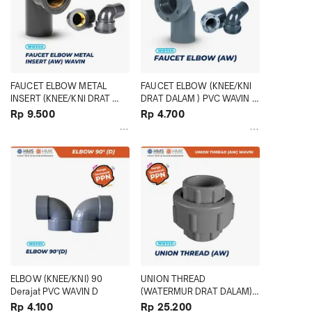
FAUCET ELBOW METAL 
FAUCET ELBOW (KNEE/KNI 
INSERT (KNEE/KNI DRAT 
DRAT DALAM ) PVC WAVIN 
DALAM KUNINGAN) PVC 
AW
Rp 9.500
Rp 4.700
WAVIN AW
ELBOW (KNEE/KNI) 90 
UNION THREAD 
Derajat PVC WAVIN D
(WATERMUR DRAT DALAM) 
PVC WAVIN AW
Rp 4.100
Rp 25.200