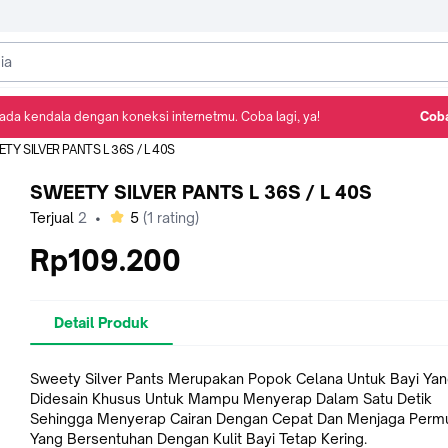
ada kendala dengan koneksi internetmu. Coba lagi, ya!
Coba
Detail Produk
Ulasan
Rekomendasi
TY SILVER PANTS L 36S / L 40S
SWEETY SILVER PANTS L 36S / L 40S
bintang
Terjual
2
•
5
(
1
rating)
Rp109.200
Detail Produk
Sweety Silver Pants Merupakan Popok Celana Untuk Bayi Ya
Didesain Khusus Untuk Mampu Menyerap Dalam Satu Detik
Sehingga Menyerap Cairan Dengan Cepat Dan Menjaga Perm
Yang Bersentuhan Dengan Kulit Bayi Tetap Kering.