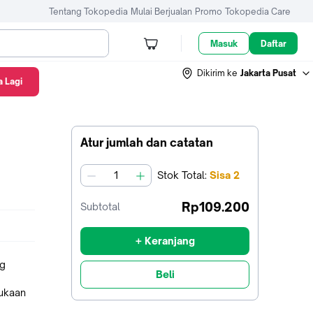
Tentang Tokopedia
Mulai Berjualan
Promo
Tokopedia Care
Masuk
Daftar
Dikirim ke
Jakarta Pusat
 Lagi
Atur jumlah dan catatan
Stok
Total
:
Sisa
2
jumlah
Rp109.200
Subtotal
+ Keranjang
ng
Beli
ukaan