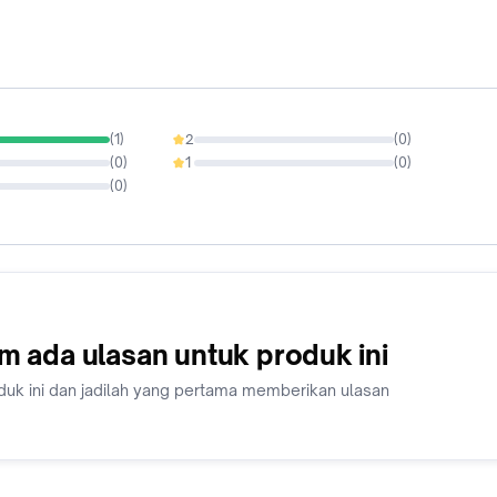
(
1
)
2
(
0
)
0%
(
0
)
1
(
0
)
0%
(
0
)
m ada ulasan untuk produk ini
duk ini dan jadilah yang pertama memberikan ulasan