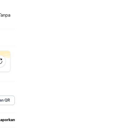
Tanpa
an QR
Laporkan