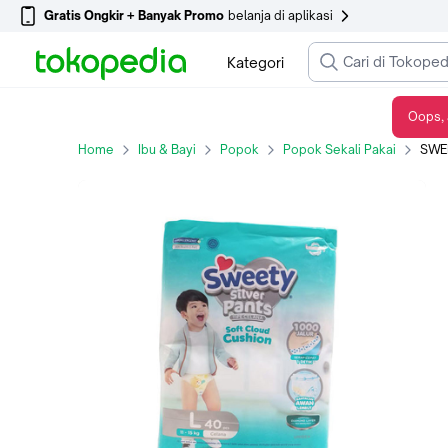
Gratis Ongkir + Banyak Promo
belanja di aplikasi
Kategori
Oops, 
SWEETY SILVER PANTS L 36S / L 40S
Home
Ibu & Bayi
Popok
Popok Sekali Pakai
SWEE