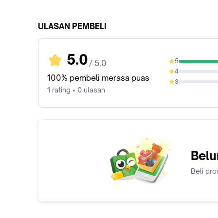
ULASAN PEMBELI
5.0
5
/ 5.0
100%
4
0%
100% pembeli merasa puas
3
0%
1 rating • 0 ulasan
Belu
Beli pro