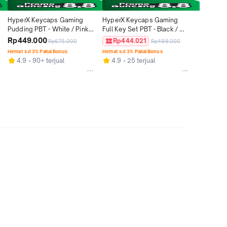
HyperX Keycaps Gaming 
HyperX Keycaps Gaming 
Pudding PBT - White / Pink 
Full Key Set PBT - Black / 
Keyboard Gaming Original 
White / Pink Original
Rp449.000
Rp444.021
Rp675.000
Rp499.000
Promo Cicilan Murah
Hemat s.d 3% Pakai Bonus
Hemat s.d 3% Pakai Bonus
4.9
90+ terjual
4.9
25 terjual