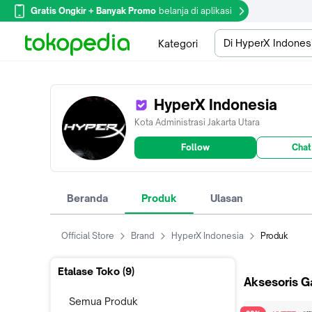
Gratis Ongkir + Banyak Promo
belanja di aplikasi
Di HyperX Indones
Kategori
HyperX Indonesia
Kota Administrasi Jakarta Utara
Follow
Chat
Beranda
Produk
Ulasan
Official Store
Brand
HyperX Indonesia
Produk
Etalase Toko (
9
)
Aksesoris 
Semua Produk