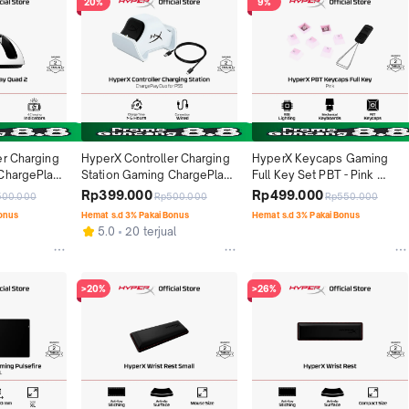
20%
9%
r Charging 
HyperX Controller Charging 
HyperX Keycaps Gaming 
ChargePlay 
Station Gaming ChargePlay 
Full Key Set PBT - Pink 
ed Stasiun 
Duo PS5 White Original
Keyboard Gaming Original
Rp399.000
Rp499.000
500.000
Rp500.000
Rp550.000
Joy-Con 
Bonus
Hemat s.d 3% Pakai Bonus
Hemat s.d 3% Pakai Bonus
5.0
20 terjual
>20%
>26%