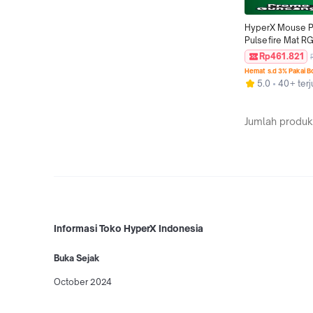
HyperX Mouse P
Pulsefire Mat RG
- XL Black Rubber
Rp461.821
Deskmat 420mm
Hemat s.d 3% Pakai 
Splash Proof Al
5.0
40+ terj
Original
Jumlah produk
Informasi Toko HyperX Indonesia
Buka Sejak
October 2024