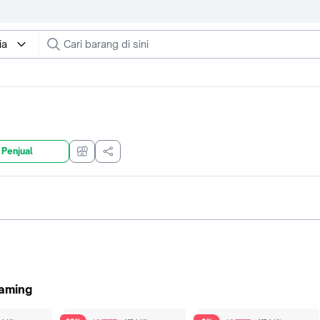
ia
 Penjual
Gaming