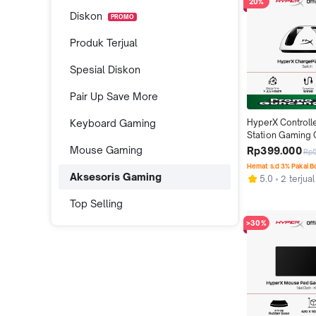
20%
Diskon
PROMO
Produk Terjual
Spesial Diskon
Pair Up Save More
Keyboard Gaming
HyperX Controlle
Station Gaming 
Quad 2 - White-R
Mouse Gaming
Rp399.000
Rp
Pengisian Daya 
Hemat s.d 3% Pakai 
Original
Aksesoris Gaming
5.0
2 terjual
Top Selling
>30%