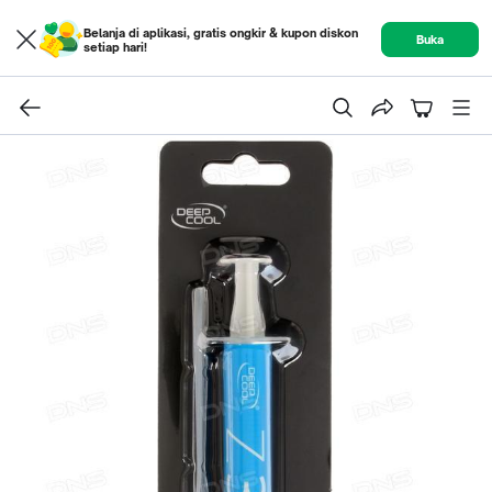
Belanja di aplikasi, gratis ongkir & kupon diskon
Buka
setiap hari!