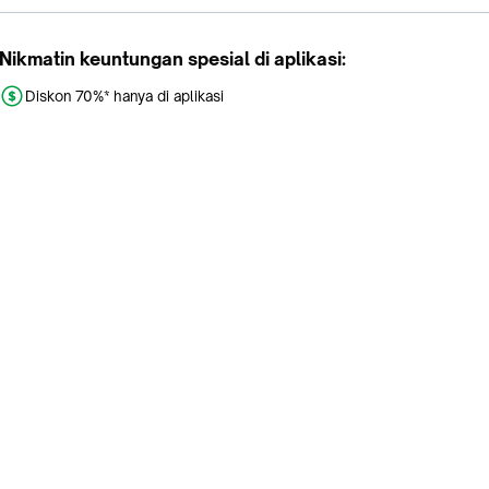
Nikmatin keuntungan spesial di aplikasi:
Diskon 70%* hanya di aplikasi
Promo khusus aplikasi
Gratis Ongkir tiap hari
Buka aplikasi dengan scan QR atau klik tombol:
Pelajari Selengkapnya