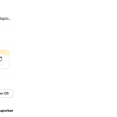
tapioca
warna
an QR
Laporkan