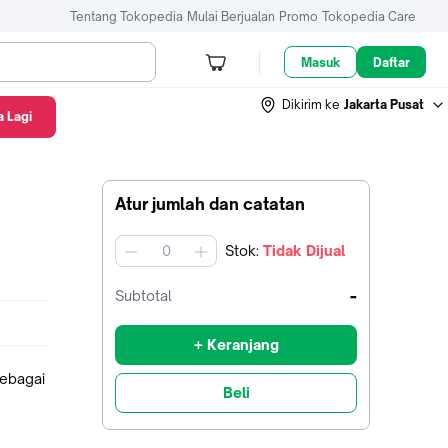
Tentang Tokopedia
Mulai Berjualan
Promo
Tokopedia Care
Masuk
Daftar
Dikirim ke
Jakarta Pusat
 Lagi
Atur jumlah dan catatan
Stok
:
Tidak Dijual
jumlah
-
Subtotal
+ Keranjang
sebagai
Beli