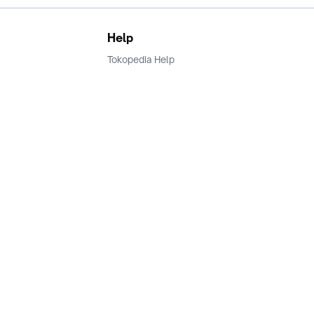
Help
Tokopedia Help
Terms and Condition
Privacy
Keamanan & Privasi
Ikuti Kami