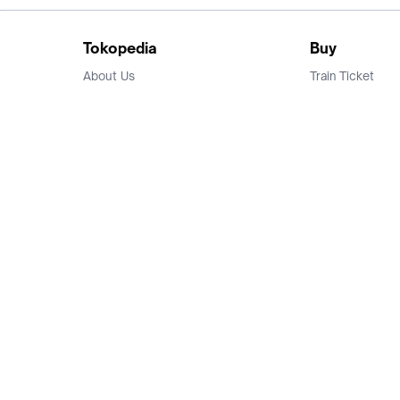
Tokopedia
Buy
About Us
Train Ticket
Career
Flight Ticket
Blog
Ticket Events
Tokopedia Salam
Hotlist
Hotel
Category
Bridestory
Sell
Parentstory
Seller Center
Tokopedia Dictionary
Mitra Toppers
Mall
Register Mall
Tokopedia Apps
Billing & Top up
Deals Tokopedia
Finance