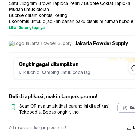
Satu kilogram Brown Tapioca Pearl / Bubble Coklat Tapioka
Mudah untuk diolah
Bubble dalam kondisi kering
Ekonomis untuk dijadikan bahan baku bisnis minuman bubble 
pearl
Lihat Selengkapnya
Saran saji Bubble:
Jakarta Powder Supply
1. Masak air hingga mendidih
2. Masukkan Bubble Tapioca Pearl secukupnya
3. Masak Bubble 30-35 menit
4. Aduk sesekali agar Bubble tidak menempel
Ongkir gagal ditampilkan
5. Tunggu hingga warna Bubble hitam merata, jika belum ber
Klik ikon di samping untuk coba lagi
hitam berarti Bubble belum matang sempurna
6. Bubble siap diangkat
7. Bilas Bubble dengan air panas hingga bubble tidak lengket
8. Rendam Bubble matang di dalam air gula
Beli di aplikasi, makin banyak promo!
9. Bubble siap di sajikan
Scan QR-nya untuk lihat barang ini di aplikasi
Sc
Tokopedia. Bebas ongkir, lho~
Ada masalah dengan produk ini?