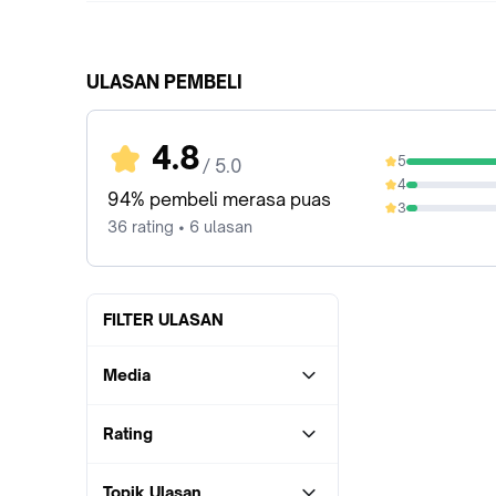
ULASAN PEMBELI
4.8
5
/ 5.0
88.89%
4
5.56%
94% pembeli merasa puas
3
5.56%
36 rating • 6 ulasan
FILTER ULASAN
Media
Rating
Topik Ulasan