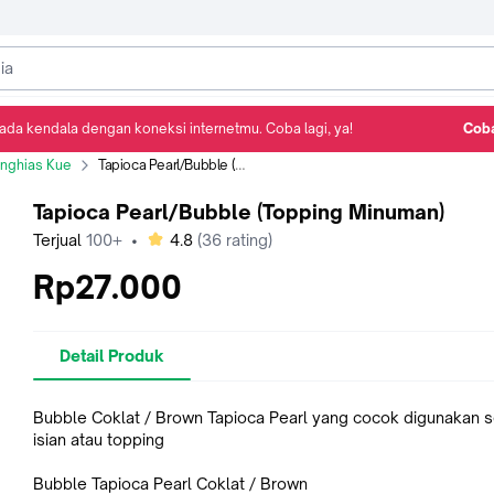
ada kendala dengan koneksi internetmu. Coba lagi, ya!
Coba
Detail Produk
Ulasan
Rekomendasi
nghias Kue
Tapioca Pearl/Bubble (Topping Minuman)
Tapioca Pearl/Bubble (Topping Minuman)
bintang
Terjual
100+
•
4.8
(
36
rating)
Rp27.000
Detail Produk
Bubble Coklat / Brown Tapioca Pearl yang cocok digunakan 
isian atau topping
Bubble Tapioca Pearl Coklat / Brown