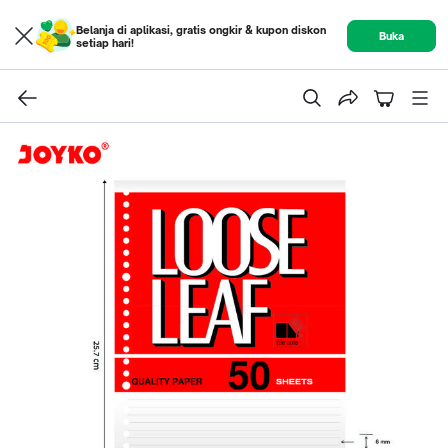
Belanja di aplikasi, gratis ongkir & kupon diskon
Buka
setiap hari!