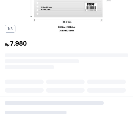
1/3
7.980
Rp