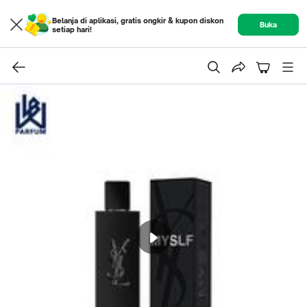
Belanja di aplikasi, gratis ongkir & kupon diskon
Buka
setiap hari!