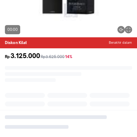
00:00
Diskon Kilat
Berakhir dalam
3.125.000
sebelum
diskon
Rp
Rp3.625.000
14%
promo