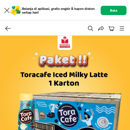
Belanja di aplikasi, gratis ongkir & kupon diskon
Buka
setiap hari!