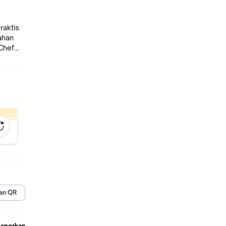
raktis
ahan
 Chef
anda.
ring
an QR
an cepat
Laporkan