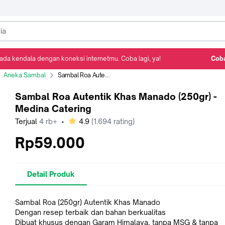
ada kendala dengan koneksi internetmu. Coba lagi, ya!
Coba
Detail Produk
Ulasan
Rekomendasi
Aneka Sambal
Sambal Roa Autentik Khas Manado (250gr) - Medina Catering
Sambal Roa Autentik Khas Manado (250gr) -
Medina Catering
bintang
Terjual
4 rb+
•
4.9
(
1.694
rating)
Rp59.000
Detail Produk
Sambal Roa (250gr) Autentik Khas Manado
Dengan resep terbaik dan bahan berkualitas
Dibuat khusus dengan Garam Himalaya, tanpa MSG & tanpa