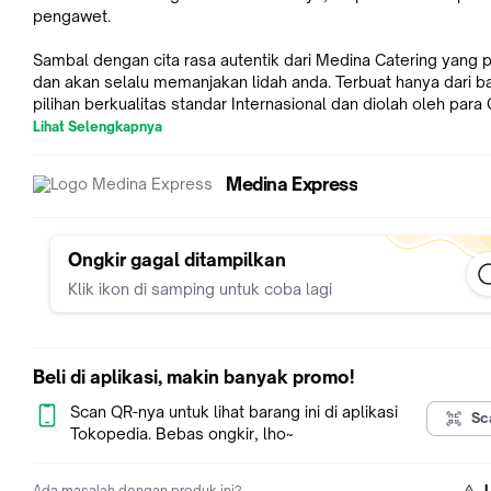
pengawet.
Sambal dengan cita rasa autentik dari Medina Catering yang p
dan akan selalu memanjakan lidah anda. Terbuat hanya dari b
pilihan berkualitas standar Internasional dan diolah oleh para
bintang lima sehingga mutu & kualitas akan selalu terjaga.
Lihat Selengkapnya
Terinspirasi dari berbagai macam kuliner khas Indonesia. Kami
Medina Express
melakukan riset yang panjang dan demikian rumit agar bisa
mendapat cita rasa berkualitas & autentik di setiap masakan 
Nikmati #KelezatanAutentik dari Sambal Spesial Medina Cate
untuk seluruh keluarga Indonesia.
Ongkir gagal ditampilkan
Klik ikon di samping untuk coba lagi
Cabang Tangerang:
https://www.tokopedia.com/soekaryakaisen
Catatan:
Beli di aplikasi, makin banyak promo!
- Produk Bumbu Instan / Sambal kami tahan selama 6-7 hari
Scan QR-nya untuk lihat barang ini di aplikasi
Sc
sebelum segel dibuka (Suhu Ruangan)
Tokopedia. Bebas ongkir, lho~
- Bisa untuk pengiriman seluruh Indonesia (Paket Express)
- Gunakan sendok bersih agar produk tidak terkontaminasi d
Ada masalah dengan produk ini?