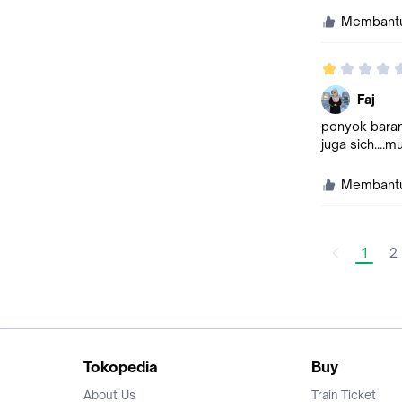
Membant
Faj
penyok barang
juga sich....
Membant
1
2
Tokopedia
Buy
About Us
Train Ticket