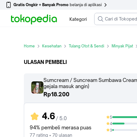
Gratis Ongkir + Banyak Promo
belanja di aplikasi
Kategori
Home
Kesehatan
Tulang Otot & Sendi
Minyak Pijat
ULASAN PEMBELI
Sumcream / Suncream Sumbawa Cream Oil
gejala masuk angin)
Rp18.200
4.6
5
/ 5.0
72.73%
4
22.08%
94% pembeli merasa puas
3
2.6%
77 rating • 70 ulasan