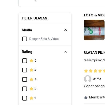
FOTO & VID
FILTER ULASAN
Media
Dengan Foto & Video
Rating
ULASAN PILI
Menampilkan
1
5
4
a***a
3
Cepet banget
2
Membant
1