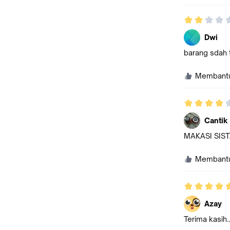
Dwi
barang sdah 
Membant
Cantik
MAKASI SIS
Membant
Azay
Terima kasih...........