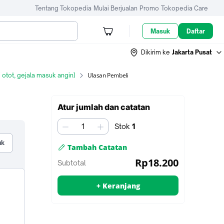
Tentang Tokopedia
Mulai Berjualan
Promo
Tokopedia Care
Masuk
Daftar
Dikirim ke
Jakarta Pusat
Ulasan Pembeli
otot, gejala masuk angin)
Tambah
Atur jumlah dan catatan
ke
keranjang
Stok
1
jumlah
uk
Tambah Catatan
untuk
Rp18.200
Subtotal
penjual
+ Keranjang
Tambah ke keranjang