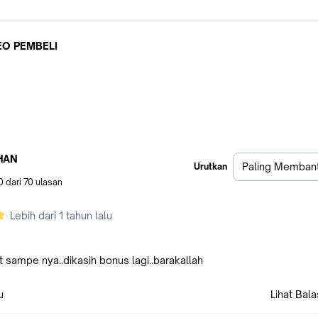
EO PEMBELI
HAN
Paling Memban
Urutkan
0
dari
70
ulasan
Lebih dari 1 tahun lalu
 sampe nya..dikasih bonus lagi..barakallah
u
Lihat Bal