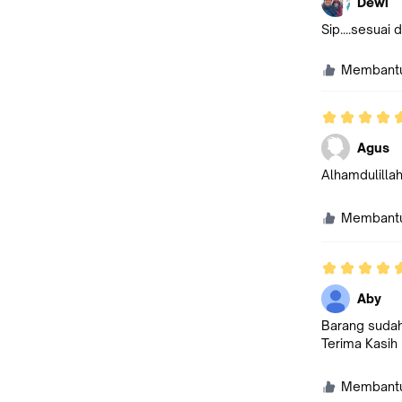
Dewi
Sip....sesuai deng
Membant
Agus
Alhamdulillah
Membant
Aby
Barang sudah
Terima Kasih
Membant