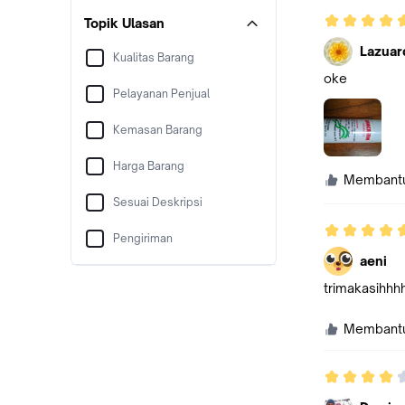
Topik Ulasan
Lazuar
Kualitas Barang
oke
Pelayanan Penjual
Kemasan Barang
Harga Barang
Membant
Sesuai Deskripsi
Pengiriman
aeni
trimakasihhh
Membant