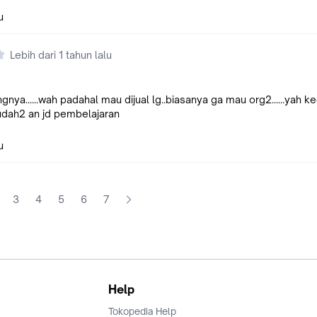
u
Lebih dari 1 tahun lalu
nya......wah padahal mau dijual lg..biasanya ga mau org2......yah 
mudah2 an jd pembelajaran
u
3
4
5
6
7
Help
Tokopedia Help