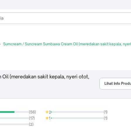
Sumcream / Suncream Sumbawa Cream Oil (meredakan sakit kepala, nyeri 
 (meredakan sakit kepala, nyeri otot,
Lihat Info Prod
(
56
)
2
(
1
)
1.3%
(
17
)
1
(
1
)
1.3%
(
2
)