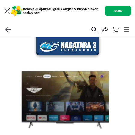
Belanja di aplikasi, gratis ongkir & kupon diskon
Buka
setiap hari!