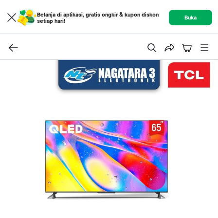
Belanja di aplikasi, gratis ongkir & kupon diskon
Buka
setiap hari!