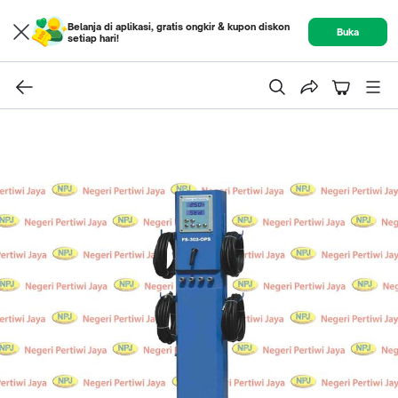
Belanja di aplikasi, gratis ongkir & kupon diskon
Buka
setiap hari!