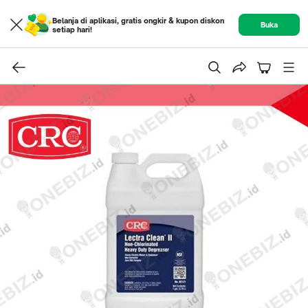
Belanja di aplikasi, gratis ongkir & kupon diskon
Buka
setiap hari!