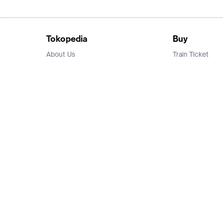
Tokopedia
Buy
About Us
Train Ticket
Career
Flight Ticket
Blog
Ticket Events
Tokopedia Salam
Hotlist
Hotel
Category
Bridestory
Sell
Parentstory
Seller Center
Tokopedia Dictionary
Mitra Toppers
Mall
Register Mall
Tokopedia Apps
Billing & Top up
Deals Tokopedia