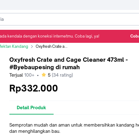
ada kendala dengan koneksi internetmu. Coba lagi, ya!
Coba
Detail Produk
Ulasan
Rekomendasi
nfektan Kandang
Oxyfresh Crate and Cage Cleaner 473ml - #Byebaupesing di rumah
Oxyfresh Crate and Cage Cleaner 473ml -
#Byebaupesing di rumah
bintang
Terjual
100+
•
5
(
34
rating)
Rp332.000
Detail Produk
Semprotan mudah dan aman untuk membersihkan kandang 
dan menghilangkan bau.