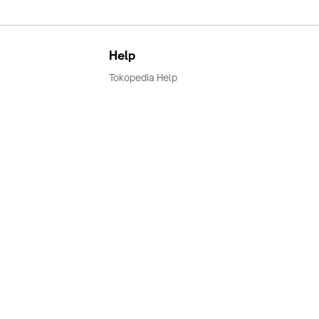
Help
Tokopedia Help
Terms and Condition
Privacy
Keamanan & Privasi
Ikuti Kami