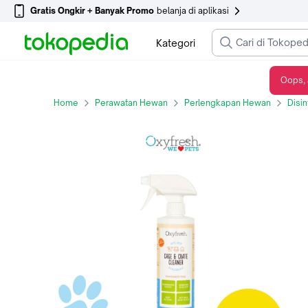
Gratis Ongkir + Banyak Promo
belanja di aplikasi
Kategori
Oops, 
Oxyfresh Crate and Cage Cleaner 473ml - #Byebaupesing di rumah
Home
Perawatan Hewan
Perlengkapan Hewan
Disi