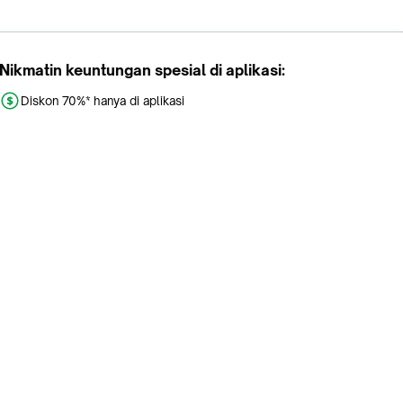
Nikmatin keuntungan spesial di aplikasi:
Diskon 70%* hanya di aplikasi
Promo khusus aplikasi
Gratis Ongkir tiap hari
Buka aplikasi dengan scan QR atau klik tombol:
Pelajari Selengkapnya