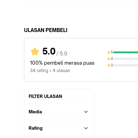
ULASAN PEMBELI
5.0
5
/ 5.0
100%
4
0%
100% pembeli merasa puas
3
0%
34 rating • 4 ulasan
FILTER ULASAN
Media
Rating