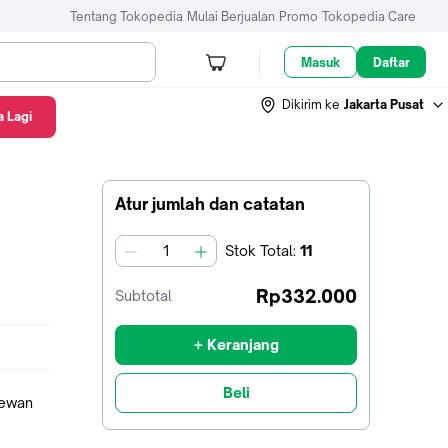
Tentang Tokopedia
Mulai Berjualan
Promo
Tokopedia Care
Masuk
Daftar
Dikirim ke
Jakarta Pusat
 Lagi
Atur jumlah dan catatan
Stok
Total
:
11
jumlah
Rp332.000
Subtotal
+ Keranjang
Beli
hewan