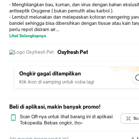
- Menghilangkan bau, kuman, dan virus dengan bahan ekslusi
antiseptik Oxygene ( bukan pemutih atau karbol ).
- Lembut melunakan dan melepaskan kotoran mengering yan
bandel sehingga bisa dibersihkan dengan tissue atau kain ta
perlu repot disiram air.
- Seluruh bahan yang dipilih dalam produk ini tidak toxic sehi
Lihat Selengkapnya
bersahabat dengan hewan hewan peliharaan kita yang kecil d
sensitif seperti ular, musang, sugar glider, atau biawak sekali
Oxyfresh Pet
- Aman untuk disemprotkan ke kulit hewan. Bilas hingga bersi
setelah penggunaan ke kulit.
Kemasan 473 mL.
Ongkir gagal ditampilkan
Sudah termasuk heavy duty spray.
Klik ikon di samping untuk coba lagi
Komposisi produk ( Ingredients ):
Purified Water, Stabilized Chlorine Dioxide (Oxygene), Sodium
Sulfate, Sorbitol, Isopropyl Myristate, Cocamidopropyl Betain
Beli di aplikasi, makin banyak promo!
hexanediol (and) Caprylyl Glycol, Sodium Hydroxide.
Scan QR-nya untuk lihat barang ini di aplikasi
Sc
Oxyfresh Inc. adalah pelopor kesehatan gigi mulut dan kulit m
Tokopedia. Bebas ongkir, lho~
Kini kekuatan produknya dibawa untuk merawat hewan kesay
kita.
Ada masalah dengan produk ini?