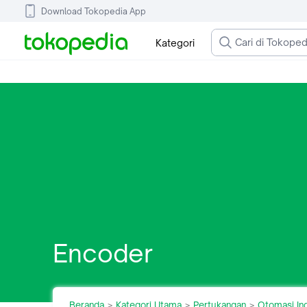
Download Tokopedia App
Kategori
Encoder
Beranda
Kategori Utama
Pertukangan
Otomasi Ind
>
>
>