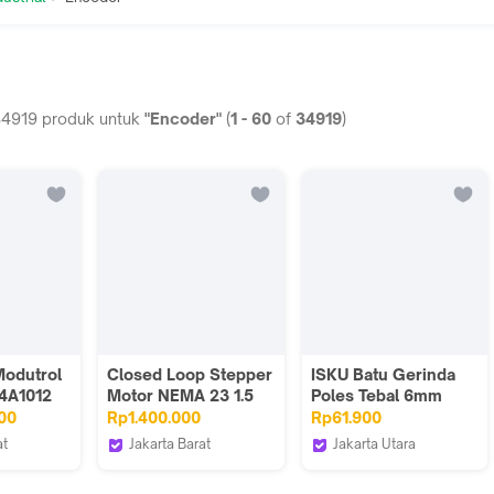
34919
produk untuk
"Encoder"
(
1
-
60
of
34919
)
Modutrol
Closed Loop Stepper
ISKU Batu Gerinda
4A1012
Motor NEMA 23 1.5
Poles Tebal 6mm
Nm with Driver
Mata Amplas Besi
00
Rp1.400.000
Rp61.900
Encoder Cable
Baja Stainless Jaring
at
Jakarta Barat
Jakarta Utara
Ganda Anti Pecah
al
3D Zaiku Indonesia
ISKU Tools Official
Patah Grinding
Store