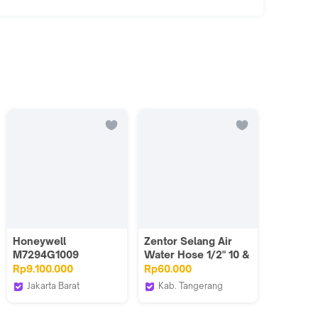
Honeywell
Zentor Selang Air
M7294G1009
Water Hose 1/2" 10 &
Modutrol Motor
20 Meter ZT6150X
Rp9.100.000
Rp60.000
Jakarta Barat
Kab. Tangerang
pilihiniofficial
Zentor Indonesia