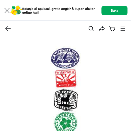
Belanja di aplikasi, gratis ongkir & kupon diskon
Buka
setiap hari!