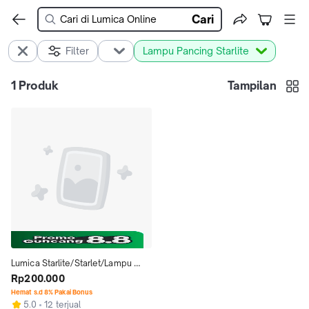
Cari
Filter
Lampu Pancing Starlite
1
Produk
Tampilan
Lumica Starlite/Starlet/Lampu 
pancing isi 5 per box
Rp200.000
Hemat s.d 8% Pakai Bonus
5.0
12 terjual