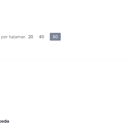
 per halaman
20
40
80
pedia