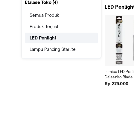
Etalase Toko (
4
)
LED Penligh
Semua Produk
Produk Terjual
LED Penlight
Lampu Pancing Starlite
Lumica LED Penli
Daisenko Blade 
Change 24 Color
Rp 375.000
Memory