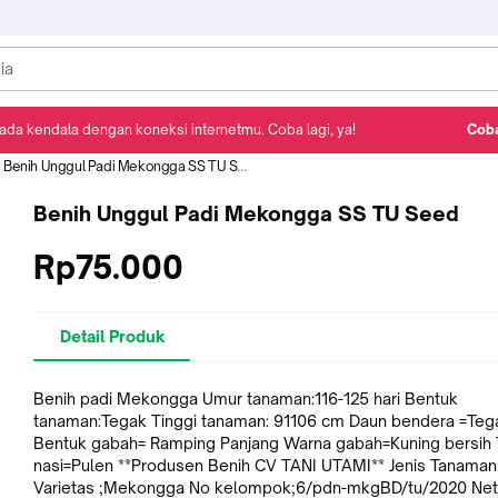
ada kendala dengan koneksi internetmu. Coba lagi, ya!
Coba
Detail Produk
Ulasan
Rekomendasi
Benih Unggul Padi Mekongga SS TU Seed
Benih Unggul Padi Mekongga SS TU Seed
Rp75.000
Detail Produk
Benih padi Mekongga Umur tanaman:116-125 hari Bentuk
tanaman:Tegak Tinggi tanaman: 91106 cm Daun bendera =Teg
Bentuk gabah= Ramping Panjang Warna gabah=Kuning bersih 
nasi=Pulen **Produsen Benih CV TANI UTAMI** Jenis Tanaman
Varietas ;Mekongga No kelompok;6/pdn-mkgBD/tu/2020 Net