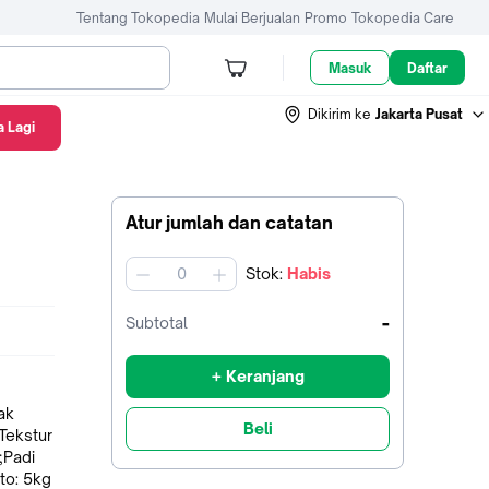
Tentang Tokopedia
Mulai Berjualan
Promo
Tokopedia Care
Masuk
Daftar
Dikirim ke
Jakarta Pusat
 Lagi
Atur jumlah dan catatan
Stok
:
Habis
jumlah
-
Subtotal
+ Keranjang
ak
Beli
Tekstur
;Padi
to: 5kg