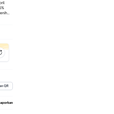
ril
.5%
Benih
ih
an QR
Laporkan