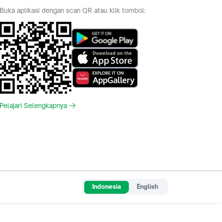
Buka aplikasi dengan scan QR atau klik tombol:
Pelajari Selengkapnya
Indonesia
English