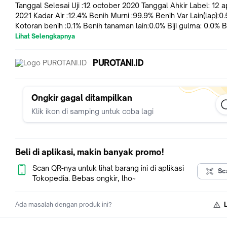
Tanggal Selesai Uji :12 october 2020 Tanggal Ahkir Label: 12 ap
2021 Kadar Air :12.4% Benih Murni :99.9% Benih Var Lain(lap):0
Kotoran benih :0.1% Benih tanaman lain:0.0% Biji gulma: 0.0% 
warna lain :0.0% Daya kecambah :93% **Benih Bersertifikat BPSB NO
Lihat Selengkapnya
AKREDITASI LP-107-IDN Balai Pengawasan Dan Sertifikasi Ben
JATENG**
PUROTANI.ID
Ongkir gagal ditampilkan
Klik ikon di samping untuk coba lagi
Beli di aplikasi, makin banyak promo!
Scan QR-nya untuk lihat barang ini di aplikasi
Sc
Tokopedia. Bebas ongkir, lho~
Ada masalah dengan produk ini?