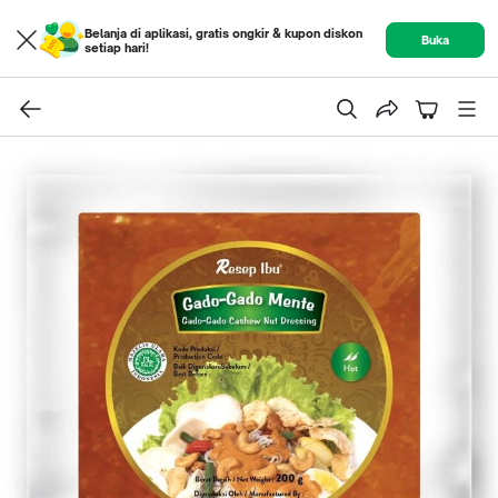
Belanja di aplikasi, gratis ongkir & kupon diskon
Buka
setiap hari!