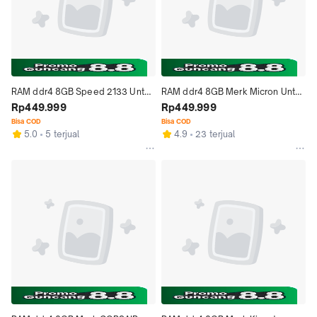
RAM ddr4 8GB Speed 2133 Untuk 
RAM ddr4 8GB Merk Micron Untuk 
Laptop dan Notebook
Rp449.999
Laptop dan Notebook
Rp449.999
Bisa COD
Bisa COD
5.0
5 terjual
4.9
23 terjual