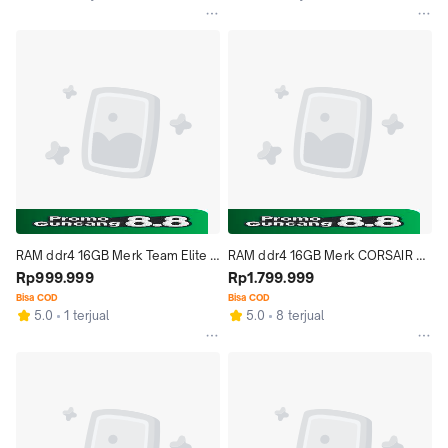
RAM ddr4 16GB Merk Team Elite 
RAM ddr4 16GB Merk CORSAIR 
Untuk Laptop dan Notebook
Rp999.999
untuk Laptop dan Notebook
Rp1.799.999
Bisa COD
Bisa COD
5.0
1 terjual
5.0
8 terjual