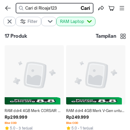
Cari
Filter
RAM Laptop
17
Produk
Tampilan
RAM ddr4 4GB Merk CORSAIR 
RAM ddr4 4GB Merk V-Gen untuk 
untuk Laptop dan Notebook
Rp299.999
Laptop and Notebook
Rp249.999
Bisa COD
Bisa COD
5.0
3 terjual
5.0
1 terjual