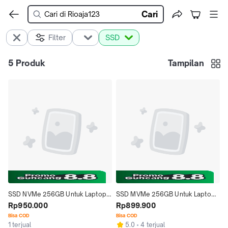
Cari
Filter
SSD
5
Produk
Tampilan
SSD NVMe 256GB Untuk Laptop, 
SSD MVMe 256GB Untuk Laptop 
Notebook dan Komputer
Rp950.000
Dan Notebook
Rp899.900
Bisa COD
Bisa COD
1 terjual
5.0
4 terjual