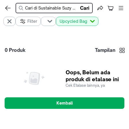
Cari
Filter
Upcycled Bag
0
Produk
Tampilan
Oops, Belum ada
produk di etalase ini
Cek Etalase lainnya, ya
Kembali