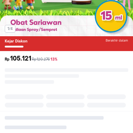
1/4
Berakhir dalam
Kejar Diskon
105.121
sebelum
diskon
Rp
Rp120.276
13%
promo