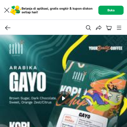
Belanja di aplikasi, gratis ongkir & kupon diskon
Buka
setiap hari!