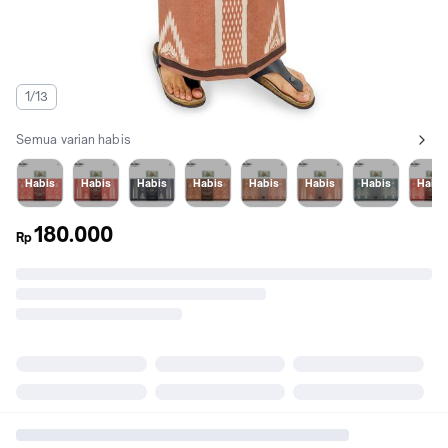
1/13
Semua varian habis
Lihat semua variant:
1
2
3
4
5
6
7
8
Habis
Habis
Habis
Habis
Habis
Habis
Habis
Habis
180.000
Rp