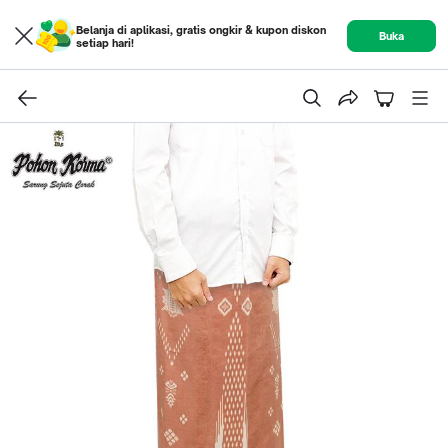
Belanja di aplikasi, gratis ongkir & kupon diskon
Buka
setiap hari!