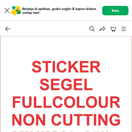
Belanja di aplikasi, gratis ongkir & kupon diskon
Buka
setiap hari!