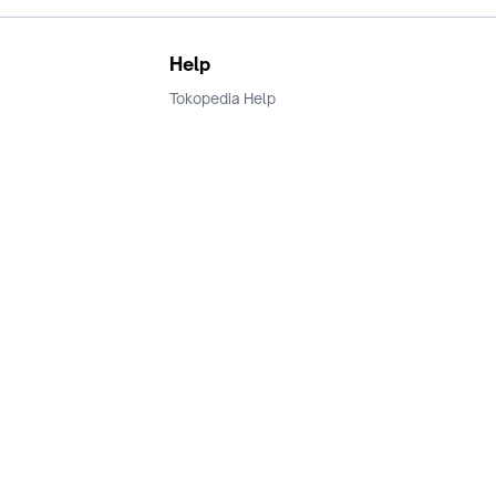
Help
Tokopedia Help
Terms and Condition
Privacy
Keamanan & Privasi
Ikuti Kami