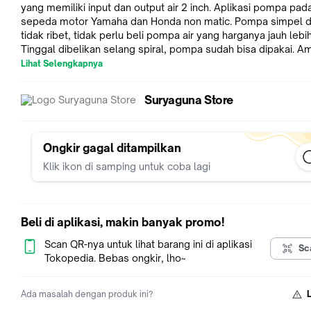
yang memiliki input dan output air 2 inch. Aplikasi pompa pa
sepeda motor Yamaha dan Honda non matic. Pompa simpel 
tidak ribet, tidak perlu beli pompa air yang harganya jauh lebi
Tinggal dibelikan selang spiral, pompa sudah bisa dipakai. A
pada mesin sepeda motor karena sudah dilengkapi selang air
Lihat Selengkapnya
mendinginkan mesin. Jadi tetap aman terhadap pemakaian me
pada waktu yg cukup lama. Daya hisapnya bisa mencapai kedalaman
Suryaguna Store
8 meter,untuk daya outputnya bisa lebih dari 100 meter pada 
horizontal cocok untuk mengisi kolam, mengairi sawah, meng
mengisi tandon dll.
Ongkir gagal ditampilkan
Klik ikon di samping untuk coba lagi
Beli di aplikasi, makin banyak promo!
Scan QR-nya untuk lihat barang ini di aplikasi
Sc
Tokopedia. Bebas ongkir, lho~
Ada masalah dengan produk ini?