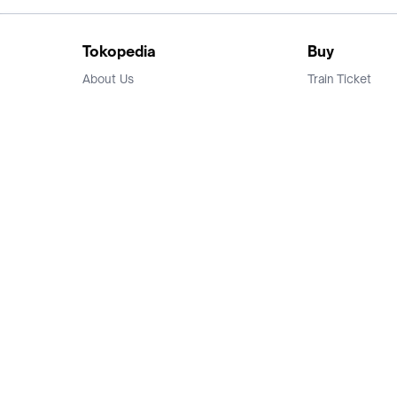
Tokopedia
Buy
About Us
Train Ticket
Career
Flight Ticket
Blog
Ticket Events
Tokopedia Salam
Hotlist
Hotel
Category
Bridestory
Sell
Parentstory
Seller Center
Tokopedia Dictionary
Mitra Toppers
Mall
Register Mall
Tokopedia Apps
Billing & Top up
Deals Tokopedia