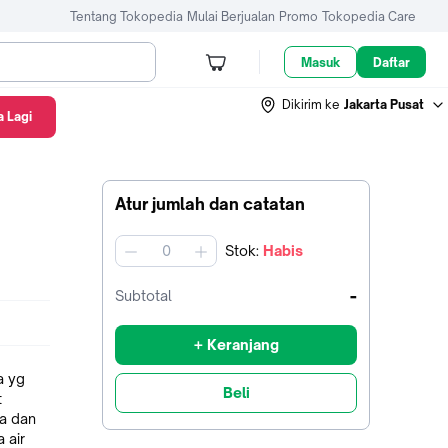
Tentang Tokopedia
Mulai Berjualan
Promo
Tokopedia Care
Masuk
Daftar
Dikirim ke
Jakarta Pusat
 Lagi
Atur jumlah dan catatan
Stok
:
Habis
jumlah
-
Subtotal
+ Keranjang
a yg
Beli
a dan