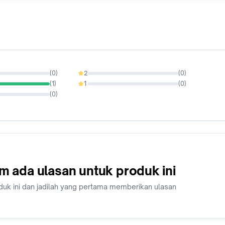
(
0
)
2
(
0
)
0%
(
1
)
1
(
0
)
0%
(
0
)
m ada ulasan untuk produk ini
duk ini dan jadilah yang pertama memberikan ulasan