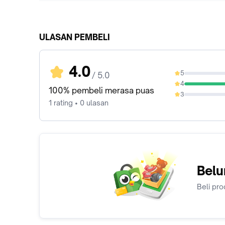
ULASAN PEMBELI
4.0
5
/ 5.0
0%
4
100%
100% pembeli merasa puas
3
0%
1 rating • 0 ulasan
Belu
Beli pro