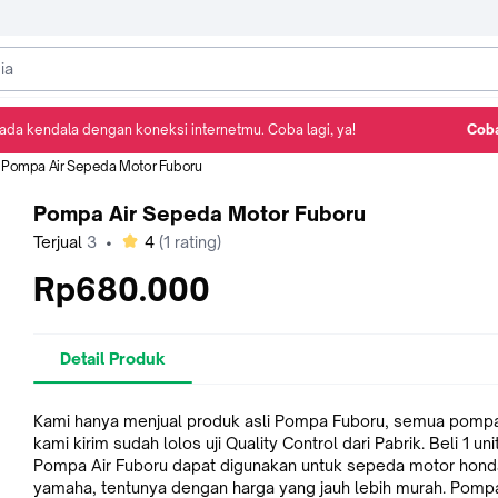
ada kendala dengan koneksi internetmu. Coba lagi, ya!
Coba
Detail Produk
Ulasan
Rekomendasi
Pompa Air Sepeda Motor Fuboru
Pompa Air Sepeda Motor Fuboru
bintang
Terjual
3
•
4
(
1
rating)
Rp680.000
Detail Produk
Kami hanya menjual produk asli Pompa Fuboru, semua pomp
kami kirim sudah lolos uji Quality Control dari Pabrik. Beli 1 unit
Pompa Air Fuboru dapat digunakan untuk sepeda motor hond
yamaha, tentunya dengan harga yang jauh lebih murah. Pompa air