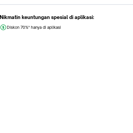
Nikmatin keuntungan spesial di aplikasi:
Diskon 70%* hanya di aplikasi
Promo khusus aplikasi
Gratis Ongkir tiap hari
Buka aplikasi dengan scan QR atau klik tombol:
Pelajari Selengkapnya