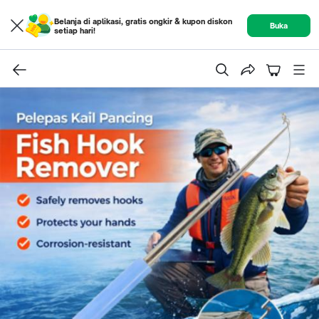
Belanja di aplikasi, gratis ongkir & kupon diskon
Buka
setiap hari!