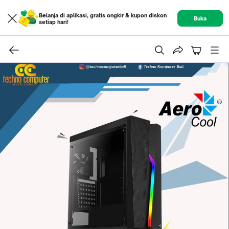
Belanja di aplikasi, gratis ongkir & kupon diskon
Buka
setiap hari!