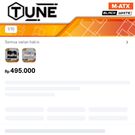
1/10
Semua varian habis
Lihat semua variant:
Hitam
Putih
Habis
Habis
495.000
Rp